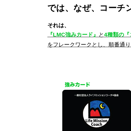
では、なぜ、コーチ
それは、
『LMC強みカード』
と
4種類の
をフレークワークとし、順番通り