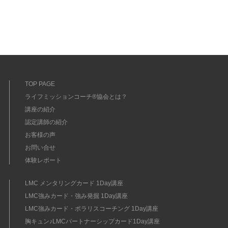
TOP PAGE
ライフミッションコーチ®協会とは？
講座の紹介
認定講師の紹介
お客様の声
お問い合せ
体験レポート
LMC メンタリングカード 1Day講座
LMC強みカード・強み発掘 1Day講座
LMC強みカード・ポラリスコーチング 1Day講座
胸キュン♪LMCパートナーシップカード1Day講座