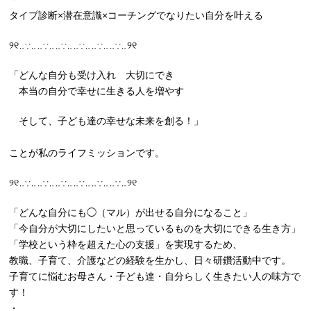
タイプ診断×潜在意識×コーチングでなりたい自分を叶える
୨୧‥∵‥‥∵‥‥∵‥‥∵‥‥∵‥‥∵‥୨୧
「どんな自分も受け入れ 大切にでき
本当の自分で幸せに生きる人を増やす
そして、子ども達の幸せな未来を創る！」
ことが私のライフミッションです。
୨୧‥∵‥‥∵‥‥∵‥‥∵‥‥∵‥‥∵‥୨୧
「どんな自分にも◯（マル）が出せる自分になること」
「今自分が大切にしたいと思っているものを大切にできる生き方」
「学校という枠を超えた心の支援」を実現するため、
教職、子育て、介護などの経験を生かし、日々研鑽活動中です。
子育てに悩むお母さん・子ども達・自分らしく生きたい人の味方で
す！
・