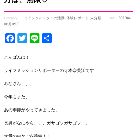
トゥインクルスターの活動
,
体験レポート
,
未分類
2019年
Category :
Date :
06月05日
Facebook
Twitter
Line
共
有
こんばんは！
ライフミッションサポーターの寺本奈美江です！
みなさん、、、
今年もまた、
あの季節がやってきました。
長男がなにやら、、、ガサゴソガサゴソ、、
大量の虫かごを準備！！