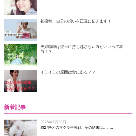
初投稿！自分の想いを正直に伝えます！
夫婦喧嘩は翌日に持ち越さない方がいいって本
当！？
イライラの原因は食にある？？
新着記事
2026年7月28日
猫27匹とのマクラ争奪戦、その結末は…。...