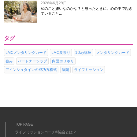
2026年6月29日
私のこと嫌いなのかな？と思ったときに、心の中で起き
ていること...
タグ
LMCメンタリングカード
LMC夏祭り
1Day講座
メンタリングカード
強み
パートナーシップ
内面ホリホリ
アインシュタインの成功方程式
陰陽
ライフミッション
TOP PAGE
ライフミッションコーチ®協会とは？