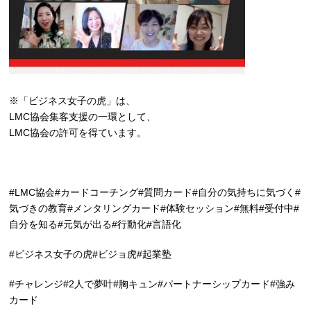
※「ビジネス女子の虎」は、
LMC協会集客支援の一環として、
LMC協会の許可を得ています。
#LMC協会#カードコーチング#質問カード#自分の気持ちに気づく#
気づきの教育#メンタリングカード#体験セッション#無料#受付中#
自分を知る#元気が出る#行動化#言語化
#ビジネス女子の虎#ビジョ虎#起業塾
#チャレンジ#2人で夢叶#胸キュン#パートナーシップカード#強み
カード