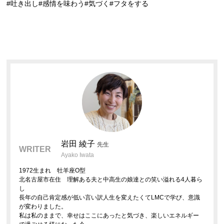
#吐き出し#感情を味わう#気づく#フタをする
岩田 綾子
先生
WRITER
Ayako Iwata
1972生まれ 牡羊座O型
北名古屋市在住 理解ある夫と中高生の娘達との笑い溢れる4人暮ら
し
長年の自己肯定感が低い言い訳人生を変えたくてLMCで学び、意識
が変わりました。
私は私のままで、幸せはここにあったと気づき、楽しいエネルギー