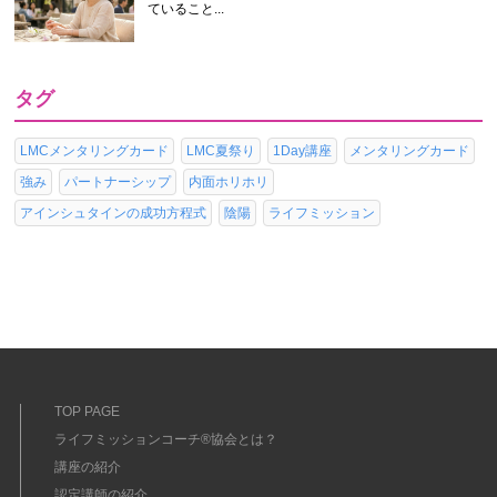
ていること...
タグ
LMCメンタリングカード
LMC夏祭り
1Day講座
メンタリングカード
強み
パートナーシップ
内面ホリホリ
アインシュタインの成功方程式
陰陽
ライフミッション
TOP PAGE
ライフミッションコーチ®協会とは？
講座の紹介
認定講師の紹介