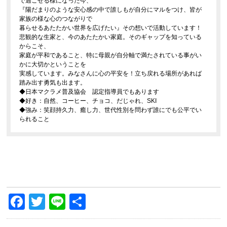
で過ごせる様になった今、
『陽だまりのような安心感の中で誰しもが自分にマルをつけ、皆が
家族の様な心のつながりで
暮らせるあたたかい世界を広げたい』その想いで活動しています！
悲観的な生家と、今のあたたかい家庭。そのギャップを知っている
からこそ、
家庭が平和であること、特に母親が自分軸で満たされている事がい
かに大切かということを
実感しています。みなさんに心の平安を！立ち戻れる場所があれば
踏み出す勇気も出ます。
◆日本マクラメ普及協会 認定指導員でもあります
◆好き：自然、コーヒー、チョコ、だじゃれ、SKI
◆強み：笑顔持久力、癒し力、世代性別を問わず誰にでも公平でい
られること
Facebook
Twitter
Line
共
有