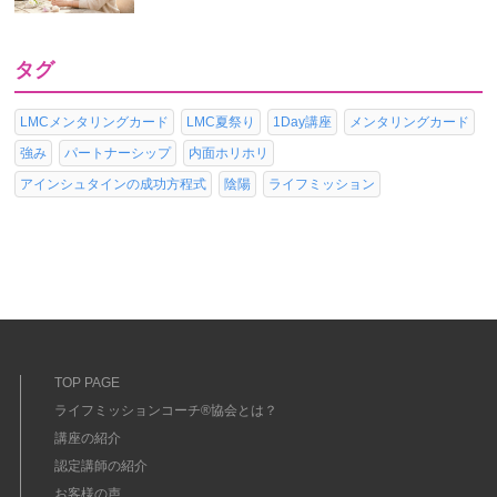
タグ
LMCメンタリングカード
LMC夏祭り
1Day講座
メンタリングカード
強み
パートナーシップ
内面ホリホリ
アインシュタインの成功方程式
陰陽
ライフミッション
TOP PAGE
ライフミッションコーチ®協会とは？
講座の紹介
認定講師の紹介
お客様の声