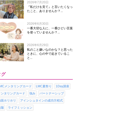
2026年7月20日
『私だけを見て』と言いたくなっ
たこと、ありませんか？...
2026年6月30日
一番大切な人に、一番ひどい言葉
を使っていませんか？...
2026年6月29日
私のこと嫌いなのかな？と思った
ときに、心の中で起きているこ
と...
タグ
LMCメンタリングカード
LMC夏祭り
1Day講座
メンタリングカード
強み
パートナーシップ
内面ホリホリ
アインシュタインの成功方程式
陰陽
ライフミッション