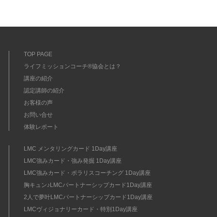
TOP PAGE
ライフミッションコーチ®協会とは？
講座の紹介
認定講師の紹介
お客様の声
お問い合せ
体験レポート
LMC メンタリングカード 1Day講座
LMC強みカード・強み発掘 1Day講座
LMC強みカード・ポラリスコーチング 1Day講座
胸キュン♪LMCパートナーシップカード1Day講座
2人で夢叶LMCパートナーシップカード1Day講座
LMCヴィジョナリーカード・特別1Day講座