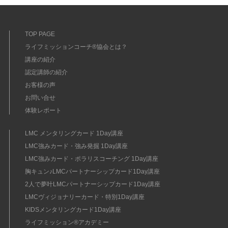
TOP PAGE
ライフミッションコーチ®協会とは？
講座の紹介
認定講師の紹介
お客様の声
お問い合せ
体験レポート
LMC メンタリングカード 1Day講座
LMC強みカード・強み発掘 1Day講座
LMC強みカード・ポラリスコーチング 1Day講座
胸キュン♪LMCパートナーシップカード1Day講座
2人で夢叶LMCパートナーシップカード1Day講座
LMCヴィジョナリーカード・特別1Day講座
KIDSメンタリングカード1Day講座
ライフミッション®︎アカデミー