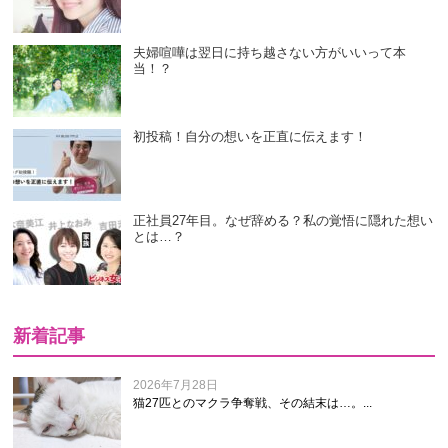
夫婦喧嘩は翌日に持ち越さない方がいいって本
当！？
初投稿！自分の想いを正直に伝えます！
正社員27年目。なぜ辞める？私の覚悟に隠れた想い
とは…？
新着記事
2026年7月28日
猫27匹とのマクラ争奪戦、その結末は…。...