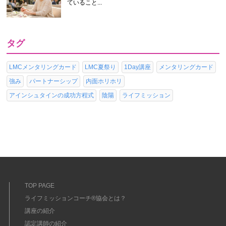
ていること...
タグ
LMCメンタリングカード
LMC夏祭り
1Day講座
メンタリングカード
強み
パートナーシップ
内面ホリホリ
アインシュタインの成功方程式
陰陽
ライフミッション
TOP PAGE
ライフミッションコーチ®協会とは？
講座の紹介
認定講師の紹介