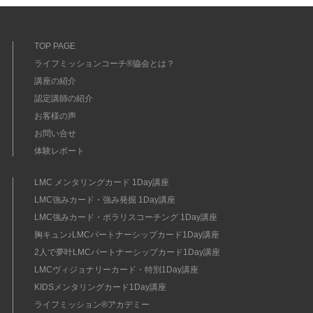
TOP PAGE
ライフミッションコーチ®協会とは？
講座の紹介
認定講師の紹介
お客様の声
お問い合せ
体験レポート
LMC メンタリングカード 1Day講座
LMC強みカード・強み発掘 1Day講座
LMC強みカード・ポラリスコーチング 1Day講座
胸キュン♪LMCパートナーシップカード1Day講座
2人で夢叶LMCパートナーシップカード1Day講座
LMCヴィジョナリーカード・特別1Day講座
KIDSメンタリングカード1Day講座
ライフミッション®︎アカデミー