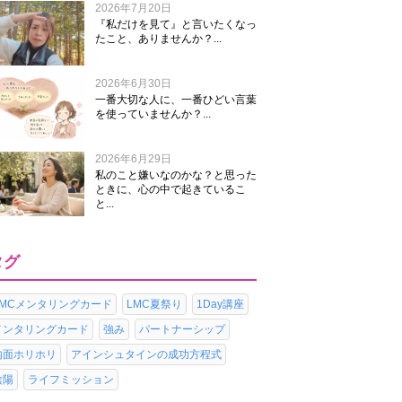
2026年7月20日
『私だけを見て』と言いたくなっ
たこと、ありませんか？...
2026年6月30日
一番大切な人に、一番ひどい言葉
を使っていませんか？...
2026年6月29日
私のこと嫌いなのかな？と思った
ときに、心の中で起きているこ
と...
タグ
LMCメンタリングカード
LMC夏祭り
1Day講座
メンタリングカード
強み
パートナーシップ
内面ホリホリ
アインシュタインの成功方程式
陰陽
ライフミッション