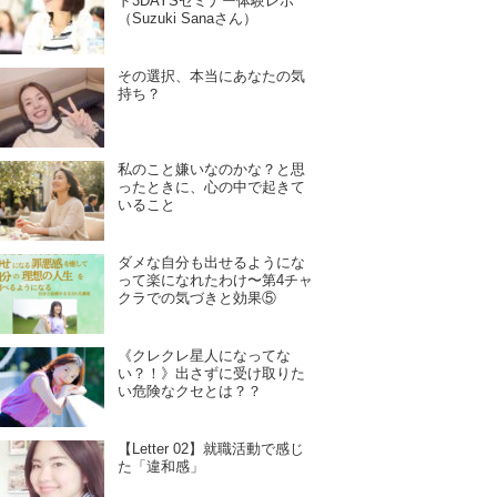
ド3DAYSセミナー体験レポ
（Suzuki Sanaさん）
その選択、本当にあなたの気
持ち？
私のこと嫌いなのかな？と思
ったときに、心の中で起きて
いること
ダメな自分も出せるようにな
って楽になれたわけ〜第4チャ
クラでの気づきと効果⑤
《クレクレ星人になってな
い？！》出さずに受け取りた
い危険なクセとは？？
【Letter 02】就職活動で感じ
た「違和感」