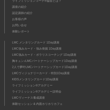
ライフミッションコーチ®協会とは？
講座の紹介
認定講師の紹介
お客様の声
お問い合せ
体験レポート
LMC メンタリングカード 1Day講座
LMC強みカード・強み発掘 1Day講座
LMC強みカード・ポラリスコーチング 1Day講座
胸キュン♪LMCパートナーシップカード1Day講座
2人で夢叶LMCパートナーシップカード1Day講座
LMCヴィジョナリーカード・特別1Day講座
KIDSメンタリングカード1Day講座
ライフミッション®︎アカデミー
ライフミッション®︎アカデミー説明会
LMCヴィーナス養成講座
体験セッション & 内面ホリホリカフェ