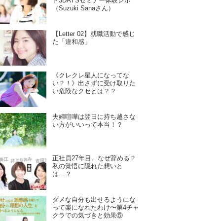
ド3DAYSセミナー体験レポ
（Suzuki Sanaさん）
【Letter 02】就職活動で感じ
た「違和感」
《クレクレ星人になってな
い？！》出さずに受け取りた
い危険なクセとは？？
夫婦喧嘩は翌日に持ち越さな
い方がいいって本当！？
正社員27年目。なぜ辞める？
私の覚悟に隠れた想いと
は…？
ダメな自分も出せるようにな
って楽になれたわけ〜第4チャ
クラでの気づきと効果⑤