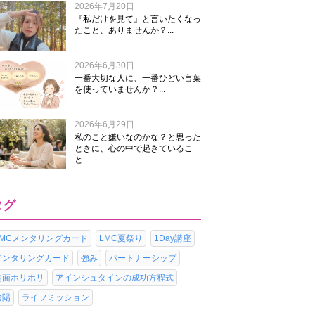
2026年7月20日
『私だけを見て』と言いたくなっ
たこと、ありませんか？...
2026年6月30日
一番大切な人に、一番ひどい言葉
を使っていませんか？...
2026年6月29日
私のこと嫌いなのかな？と思った
ときに、心の中で起きているこ
と...
タグ
LMCメンタリングカード
LMC夏祭り
1Day講座
メンタリングカード
強み
パートナーシップ
内面ホリホリ
アインシュタインの成功方程式
陰陽
ライフミッション