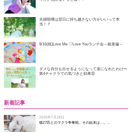
夫婦喧嘩は翌日に持ち越さない方がいいって本
当！？
9/16(祝)Love Me ♡Love Youランチ会～銀座偏～
ダメな自分も出せるようになって楽になれたわけ〜
第4チャクラでの気づきと効果⑤
新着記事
2026年7月28日
猫27匹とのマクラ争奪戦、その結末は…。...