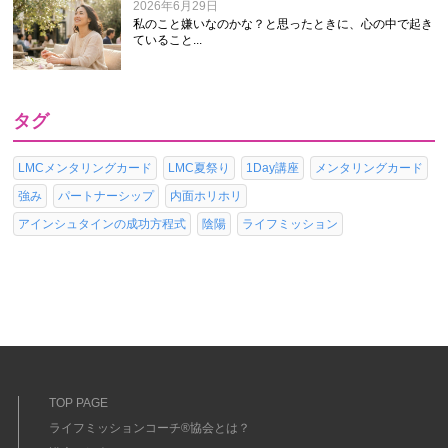
2026年6月29日
私のこと嫌いなのかな？と思ったときに、心の中で起き
ていること...
タグ
LMCメンタリングカード
LMC夏祭り
1Day講座
メンタリングカード
強み
パートナーシップ
内面ホリホリ
アインシュタインの成功方程式
陰陽
ライフミッション
TOP PAGE
ライフミッションコーチ®協会とは？