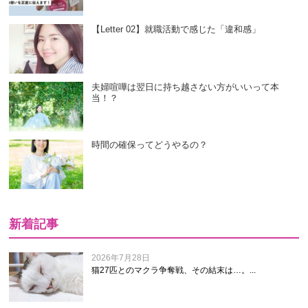
【Letter 02】就職活動で感じた「違和感」
夫婦喧嘩は翌日に持ち越さない方がいいって本
当！？
時間の確保ってどうやるの？
新着記事
2026年7月28日
猫27匹とのマクラ争奪戦、その結末は…。...