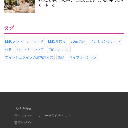
私のこと嫌いなのかな？と思ったときに、心の中で起き
ていること...
タグ
LMCメンタリングカード
LMC夏祭り
1Day講座
メンタリングカード
強み
パートナーシップ
内面ホリホリ
アインシュタインの成功方程式
陰陽
ライフミッション
TOP PAGE
ライフミッションコーチ®協会とは？
講座の紹介