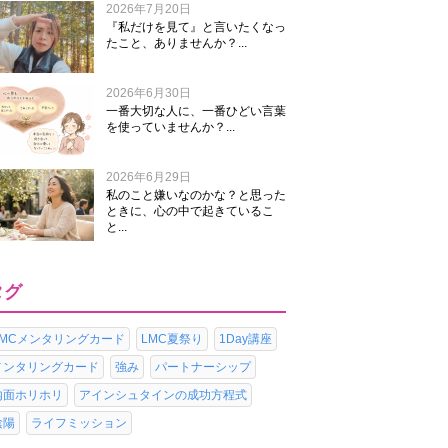
2026年7月20日
『私だけを見て』と言いたくなっ
たこと、ありませんか？...
2026年6月30日
一番大切な人に、一番ひどい言葉
を使っていませんか？...
2026年6月29日
私のこと嫌いなのかな？と思った
ときに、心の中で起きているこ
と...
タグ
LMCメンタリングカード
LMC夏祭り
1Day講座
メンタリングカード
強み
パートナーシップ
内面ホリホリ
アインシュタインの成功方程式
陰陽
ライフミッション