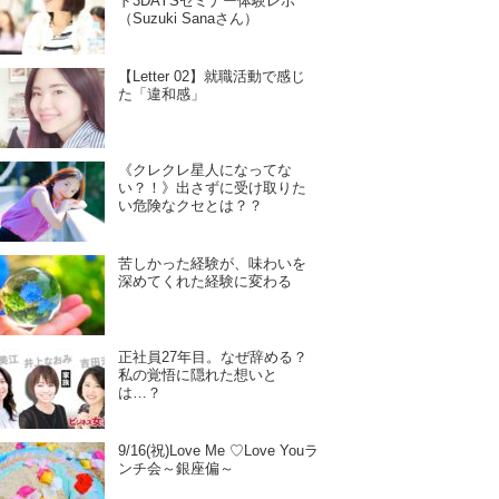
ド3DAYSセミナー体験レポ
（Suzuki Sanaさん）
【Letter 02】就職活動で感じ
た「違和感」
《クレクレ星人になってな
い？！》出さずに受け取りた
い危険なクセとは？？
苦しかった経験が、味わいを
深めてくれた経験に変わる
正社員27年目。なぜ辞める？
私の覚悟に隠れた想いと
は…？
9/16(祝)Love Me ♡Love Youラ
ンチ会～銀座偏～