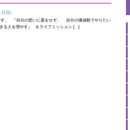
日目)
紀です。 『自分の想いに蓋をせず、 自分の価値観でやりたい
る人を増やす』 をライフミッション […]