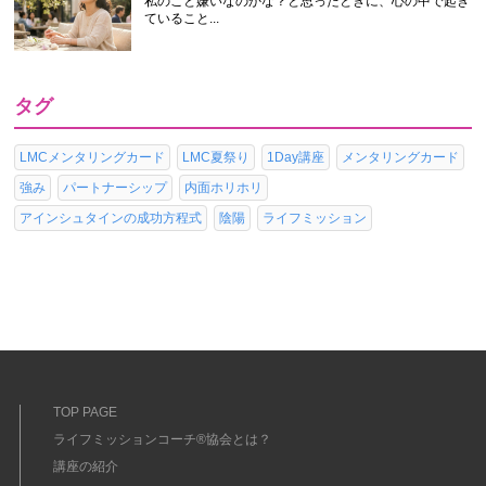
私のこと嫌いなのかな？と思ったときに、心の中で起き
ていること...
タグ
LMCメンタリングカード
LMC夏祭り
1Day講座
メンタリングカード
強み
パートナーシップ
内面ホリホリ
アインシュタインの成功方程式
陰陽
ライフミッション
TOP PAGE
ライフミッションコーチ®協会とは？
講座の紹介