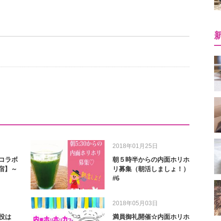
2018年01月25日
コラボ
朝５時半からの内面ホリホ
宿】～
リ募集（朝活しましょ！）
#6
2018年05月03日
役は
満員御礼開催☆内面ホリホ