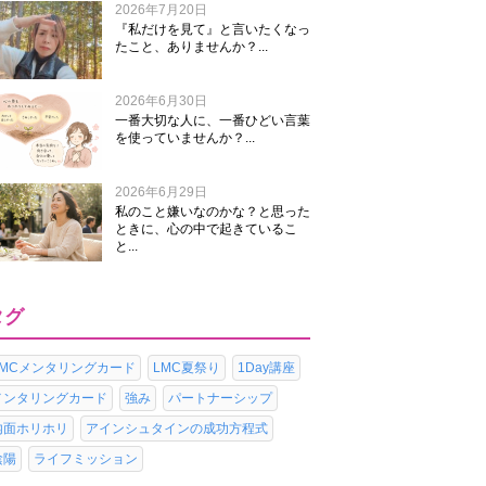
2026年7月20日
『私だけを見て』と言いたくなっ
たこと、ありませんか？...
2026年6月30日
一番大切な人に、一番ひどい言葉
を使っていませんか？...
2026年6月29日
私のこと嫌いなのかな？と思った
ときに、心の中で起きているこ
と...
タグ
LMCメンタリングカード
LMC夏祭り
1Day講座
メンタリングカード
強み
パートナーシップ
内面ホリホリ
アインシュタインの成功方程式
陰陽
ライフミッション