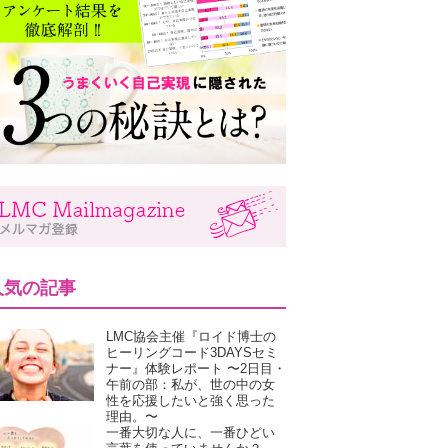
人気の記事
LMC協会主催『ロイド博士の
ヒーリングコード3DAYSセミ
ナー』体験レポート 〜2日目・
午前の部：私が、世の中の女
性を応援したいと強く思った
理由。〜
一番大切な人に、一番ひどい