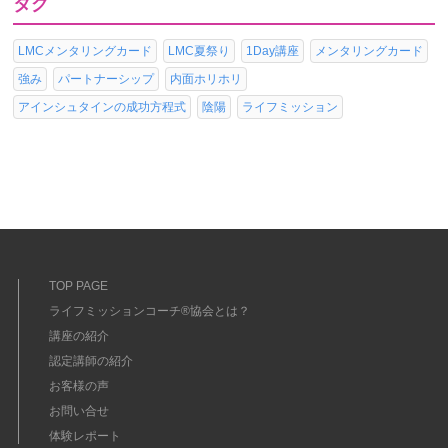
タグ
LMCメンタリングカード
LMC夏祭り
1Day講座
メンタリングカード
強み
パートナーシップ
内面ホリホリ
アインシュタインの成功方程式
陰陽
ライフミッション
TOP PAGE
ライフミッションコーチ®協会とは？
講座の紹介
認定講師の紹介
お客様の声
お問い合せ
体験レポート