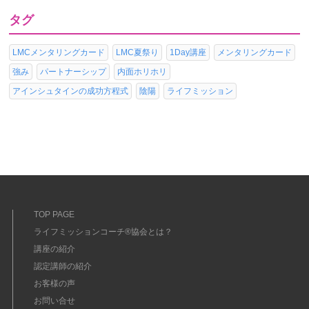
タグ
LMCメンタリングカード
LMC夏祭り
1Day講座
メンタリングカード
強み
パートナーシップ
内面ホリホリ
アインシュタインの成功方程式
陰陽
ライフミッション
TOP PAGE
ライフミッションコーチ®協会とは？
講座の紹介
認定講師の紹介
お客様の声
お問い合せ