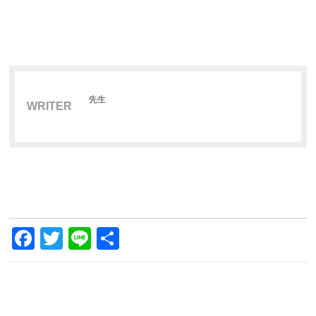
先生
WRITER
Facebook
Twitter
Line
共
有