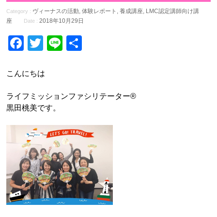
ヴィーナスの活動
,
体験レポート
,
養成講座
,
LMC認定講師向け講
Category :
座
2018年10月29日
Date :
Facebook
Twitter
Line
共
有
こんにちは
ライフミッションファシリテーター®︎
黒田桃美です。