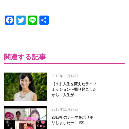
Facebook
Twitter
Line
共
有
関連する記事
2018年11月14日
【１】人生を変えたライフ
ミッション〜掘り起こした
から、人生が…
2018年11月27日
2019年のテーマをホリホ
リしましたー！ #21