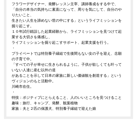
フラワーデザイナー、発酵レッスン主宰、講師養成をする中で、
「自分の本当の気持ちに素直になって、周りを気にして、自分のや
りたいこと、
生きたい人生を諦めない世の中にする」というライフミッションを
掘り起こす。
１０年試行錯誤した起業経験から、ライフミッションを見つけて起
業する大切さを痛感し、
ライフミッションを掘り起こすサポート、起業支援を行う。
・
プライベートでは特別養子縁組で生後間もない女の子を迎え、念願
の子育て中。
「すべての子が幸せに生きられるように。子供が欲しくても叶って
いない人達に産む以外の道
があることを示して日本の家族に新しい価値観を創造する」という
ヴィジョンのもと活動中。
川崎市在住。
・
特技：ポジティブにとらえること、人のいいところを見つけること
趣味：旅行、キャンプ、発酵、観葉植物
家族：夫と２匹の保護犬、特別養子縁組で迎えた娘