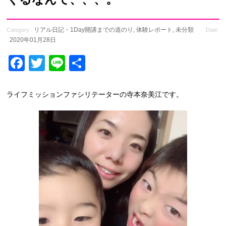
リアル日記・1Day開講までの道のり
,
体験レポート
,
未分類
Category :
Date
2020年01月28日
:
Facebook
Twitter
Line
共
有
ライフミッションファシリテーターの寺本奈美江です。