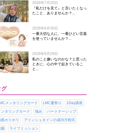
2026年7月20日
『私だけを見て』と言いたくなっ
たこと、ありませんか？...
2026年6月30日
一番大切な人に、一番ひどい言葉
を使っていませんか？...
2026年6月29日
私のこと嫌いなのかな？と思った
ときに、心の中で起きているこ
と...
タグ
LMCメンタリングカード
LMC夏祭り
1Day講座
メンタリングカード
強み
パートナーシップ
内面ホリホリ
アインシュタインの成功方程式
陰陽
ライフミッション