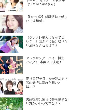
ド3DAYSセミナー体験レポ
（Suzuki Sanaさん）
【Letter 02】就職活動で感じ
た「違和感」
《クレクレ星人になってな
い？！》出さずに受け取りた
い危険なクセとは？？
アレクサンダーロイド博士
7/28,29日本再来日決定！
正社員27年目。なぜ辞める？
私の覚悟に隠れた想いと
は…？
夫婦喧嘩は翌日に持ち越さな
い方がいいって本当！？