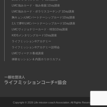
LMC強みカード・強み発掘 1Day講座
LMC強みカード・ポラリスコーチング 1Day講座
胸キュン♪LMCパートナーシップカード1Day講座
2人で夢叶LMCパートナーシップカード1Day講座
LMCヴィジョナリーカード・特別1Day講座
KIDSメンタリングカード1Day講座
ライフミッション®︎アカデミー
ライフミッション®︎アカデミー説明会
LMCヴィーナス養成講座
体験セッション & 内面ホリホリカフェ
Copyright ©
2026 Life mission coach Association. All Rights Reserved.