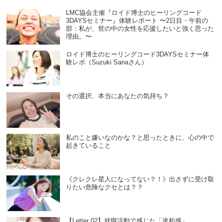
LMC協会主催『ロイド博士のヒーリングコード
3DAYSセミナー』体験レポート 〜2日目・午前の
部：私が、世の中の女性を応援したいと強く思った
理由。〜
ロイド博士のヒーリングコード3DAYSセミナー体
験レポ（Suzuki Sanaさん）
その選択、本当にあなたの気持ち？
私のこと嫌いなのかな？と思ったときに、心の中で
起きていること
《クレクレ星人になってない？！》出さずに受け取
りたい危険なクセとは？？
【Letter 02】就職活動で感じた「違和感」