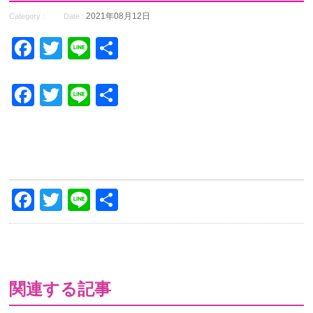
2021年08月12日
Category :
Date :
Facebook
Twitter
Line
共
有
Facebook
Twitter
Line
共
有
Facebook
Twitter
Line
共
有
関連する記事