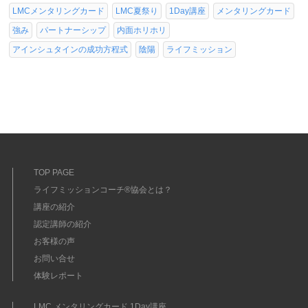
LMCメンタリングカード
LMC夏祭り
1Day講座
メンタリングカード
強み
パートナーシップ
内面ホリホリ
アインシュタインの成功方程式
陰陽
ライフミッション
TOP PAGE
ライフミッションコーチ®協会とは？
講座の紹介
認定講師の紹介
お客様の声
お問い合せ
体験レポート
LMC メンタリングカード 1Day講座