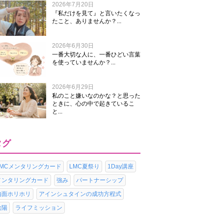
2026年7月20日
『私だけを見て』と言いたくなっ
たこと、ありませんか？...
2026年6月30日
一番大切な人に、一番ひどい言葉
を使っていませんか？...
2026年6月29日
私のこと嫌いなのかな？と思った
ときに、心の中で起きているこ
と...
タグ
LMCメンタリングカード
LMC夏祭り
1Day講座
メンタリングカード
強み
パートナーシップ
内面ホリホリ
アインシュタインの成功方程式
陰陽
ライフミッション