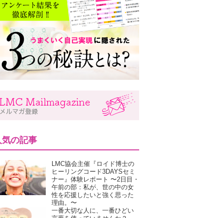
人気の記事
LMC協会主催『ロイド博士の
ヒーリングコード3DAYSセミ
ナー』体験レポート 〜2日目・
午前の部：私が、世の中の女
性を応援したいと強く思った
理由。〜
一番大切な人に、一番ひどい