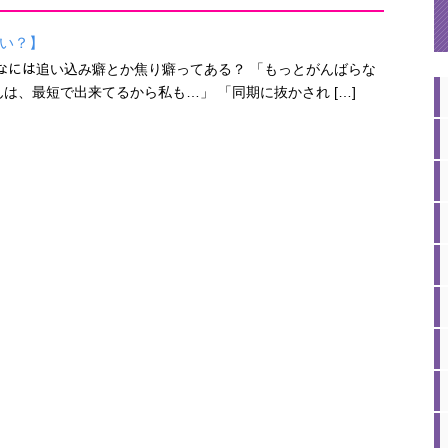
い？】
ﾉ みんなには追い込み癖とか焦り癖ってある？ 「もっとがんばらな
んは、最短で出来てるから私も…」 「同期に抜かされ […]