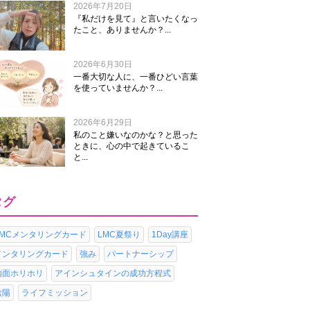
2026年7月20日
『私だけを見て』と言いたくなっ
たこと、ありませんか？...
2026年6月30日
一番大切な人に、一番ひどい言葉
を使っていませんか？...
2026年6月29日
私のこと嫌いなのかな？と思った
ときに、心の中で起きているこ
と...
タグ
LMCメンタリングカード
LMC夏祭り
1Day講座
メンタリングカード
強み
パートナーシップ
内面ホリホリ
アインシュタインの成功方程式
陰陽
ライフミッション