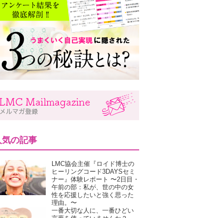
人気の記事
LMC協会主催『ロイド博士の
ヒーリングコード3DAYSセミ
ナー』体験レポート 〜2日目・
午前の部：私が、世の中の女
性を応援したいと強く思った
理由。〜
一番大切な人に、一番ひどい