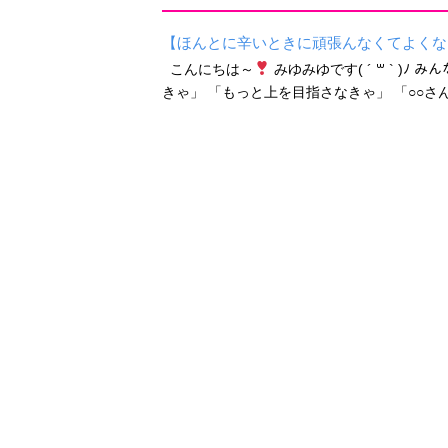
【ほんとに辛いときに頑張んなくてよくな
こんにちは～
みゆみゆです( ´ ꒳ ` )
きゃ」 「もっと上を目指さなきゃ」 「○○さ