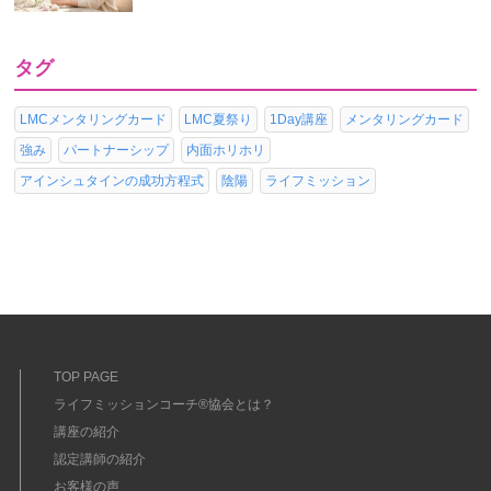
タグ
LMCメンタリングカード
LMC夏祭り
1Day講座
メンタリングカード
強み
パートナーシップ
内面ホリホリ
アインシュタインの成功方程式
陰陽
ライフミッション
TOP PAGE
ライフミッションコーチ®協会とは？
講座の紹介
認定講師の紹介
お客様の声