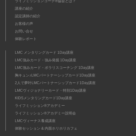
ライフミッションコーチ®協会とは？
講座の紹介
認定講師の紹介
お客様の声
お問い合せ
体験レポート
LMC メンタリングカード 1Day講座
LMC強みカード・強み発掘 1Day講座
LMC強みカード・ポラリスコーチング 1Day講座
胸キュン♪LMCパートナーシップカード1Day講座
2人で夢叶LMCパートナーシップカード1Day講座
LMCヴィジョナリーカード・特別1Day講座
KIDSメンタリングカード1Day講座
ライフミッション®︎アカデミー
ライフミッション®︎アカデミー説明会
LMCヴィーナス養成講座
体験セッション & 内面ホリホリカフェ