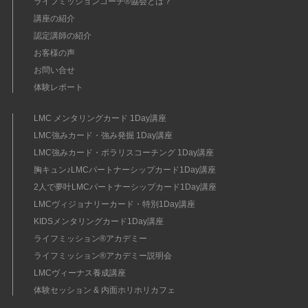
ライフミッションコーチ®協会とは？
講座の紹介
認定講師の紹介
お客様の声
お問い合せ
体験レポート
LMC メンタリングカード 1Day講座
LMC強みカード・強み発掘 1Day講座
LMC強みカード・ポラリスコーチング 1Day講座
胸キュン♪LMCパートナーシップカード1Day講座
2人で夢叶LMCパートナーシップカード1Day講座
LMCヴィジョナリーカード・特別1Day講座
KIDSメンタリングカード1Day講座
ライフミッション®︎アカデミー
ライフミッション®︎アカデミー説明会
LMCヴィーナス養成講座
体験セッション & 内面ホリホリカフェ