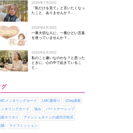
2026年7月20日
『私だけを見て』と言いたくなっ
たこと、ありませんか？...
2026年6月30日
一番大切な人に、一番ひどい言葉
を使っていませんか？...
2026年6月29日
私のこと嫌いなのかな？と思った
ときに、心の中で起きているこ
と...
タグ
LMCメンタリングカード
LMC夏祭り
1Day講座
メンタリングカード
強み
パートナーシップ
内面ホリホリ
アインシュタインの成功方程式
陰陽
ライフミッション