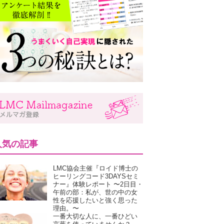
人気の記事
LMC協会主催『ロイド博士の
ヒーリングコード3DAYSセミ
ナー』体験レポート 〜2日目・
午前の部：私が、世の中の女
性を応援したいと強く思った
理由。〜
一番大切な人に、一番ひどい