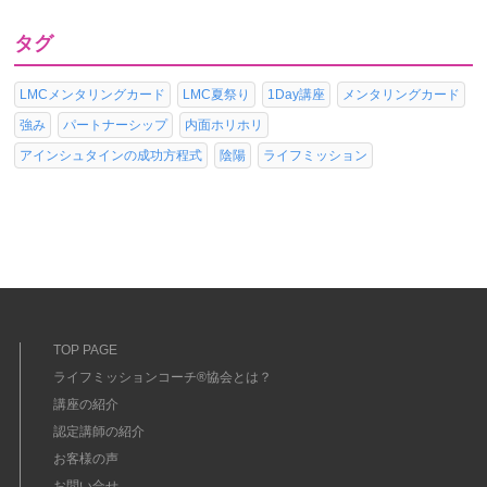
タグ
LMCメンタリングカード
LMC夏祭り
1Day講座
メンタリングカード
強み
パートナーシップ
内面ホリホリ
アインシュタインの成功方程式
陰陽
ライフミッション
TOP PAGE
ライフミッションコーチ®協会とは？
講座の紹介
認定講師の紹介
お客様の声
お問い合せ