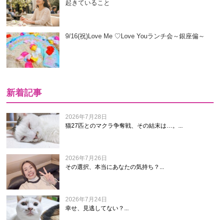
起きていること
9/16(祝)Love Me ♡Love Youランチ会～銀座偏～
新着記事
2026年7月28日
猫27匹とのマクラ争奪戦、その結末は…。...
2026年7月26日
その選択、本当にあなたの気持ち？...
2026年7月24日
幸せ、見逃してない？...