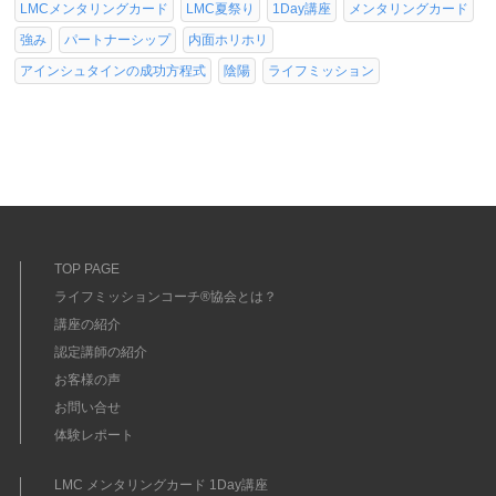
LMCメンタリングカード
LMC夏祭り
1Day講座
メンタリングカード
強み
パートナーシップ
内面ホリホリ
アインシュタインの成功方程式
陰陽
ライフミッション
TOP PAGE
ライフミッションコーチ®協会とは？
講座の紹介
認定講師の紹介
お客様の声
お問い合せ
体験レポート
LMC メンタリングカード 1Day講座