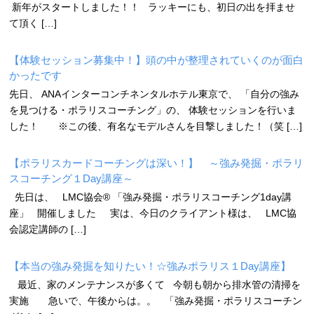
新年がスタートしました！！ ラッキーにも、初日の出を拝ませ
て頂く […]
【体験セッション募集中！】頭の中が整理されていくのが面白
かったです
先日、 ANAインターコンチネンタルホテル東京で、 「自分の強み
を見つける・ポラリスコーチング」の、 体験セッションを行いま
した！ ※この後、有名なモデルさんを目撃しました！（笑 […]
【ポラリスカードコーチングは深い！】 ～強み発掘・ポラリ
スコーチング１Day講座～
先日は、 LMC協会® 「強み発掘・ポラリスコーチング1day講
座」 開催しました 実は、今日のクライアント様は、 LMC協
会認定講師の […]
【本当の強み発掘を知りたい！☆強みポラリス１Day講座】
最近、家のメンテナンスが多くて 今朝も朝から排水管の清掃を
実施 急いで、午後からは。。 「強み発掘・ポラリスコーチン