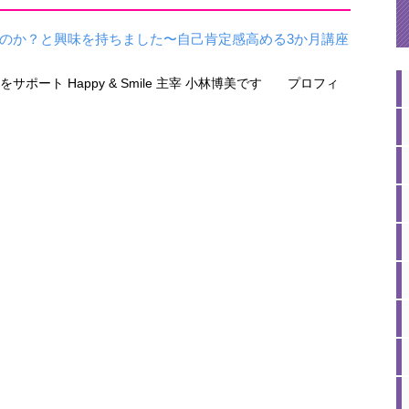
のか？と興味を持ちました〜自己肯定感高める3か月講座
ポート Happy & Smile 主宰 小林博美です プロフィ