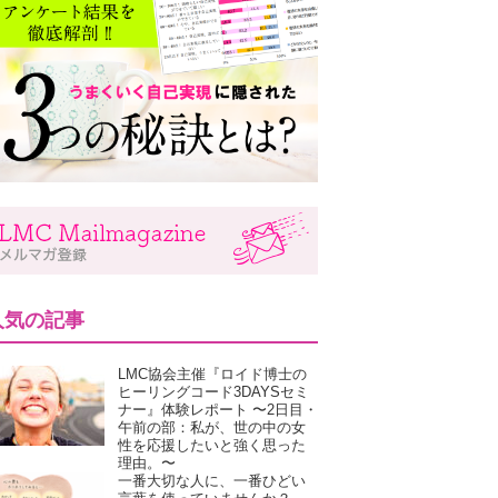
人気の記事
LMC協会主催『ロイド博士の
ヒーリングコード3DAYSセミ
ナー』体験レポート 〜2日目・
午前の部：私が、世の中の女
性を応援したいと強く思った
理由。〜
一番大切な人に、一番ひどい