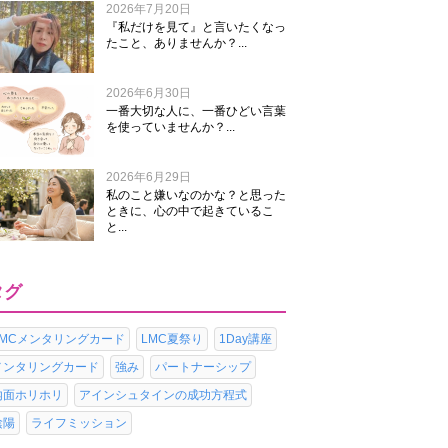
2026年7月20日
『私だけを見て』と言いたくなっ
たこと、ありませんか？...
2026年6月30日
一番大切な人に、一番ひどい言葉
を使っていませんか？...
2026年6月29日
私のこと嫌いなのかな？と思った
ときに、心の中で起きているこ
と...
タグ
LMCメンタリングカード
LMC夏祭り
1Day講座
メンタリングカード
強み
パートナーシップ
内面ホリホリ
アインシュタインの成功方程式
陰陽
ライフミッション