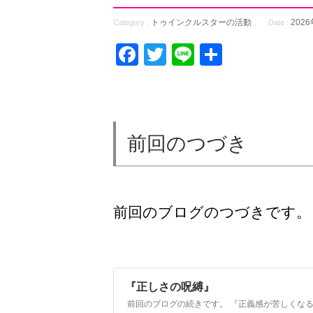
トゥインクルスターの活動
202
Category :
Date :
Facebook
Twitter
Line
共
有
前回のつづき
前回のブログのつづきです。
『正しさの呪縛』