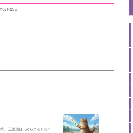
6年02月25日
前回のブログの続きです。 『正義感が苦しくなる時』 正義感はほめられるもの？ 私は子どもの頃から通信簿に「正義感が強い」とよく書かれていました。 幼い私の…