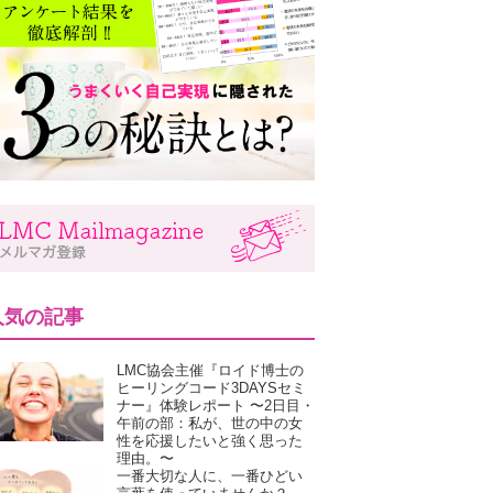
人気の記事
LMC協会主催『ロイド博士の
ヒーリングコード3DAYSセミ
ナー』体験レポート 〜2日目・
午前の部：私が、世の中の女
性を応援したいと強く思った
理由。〜
一番大切な人に、一番ひどい