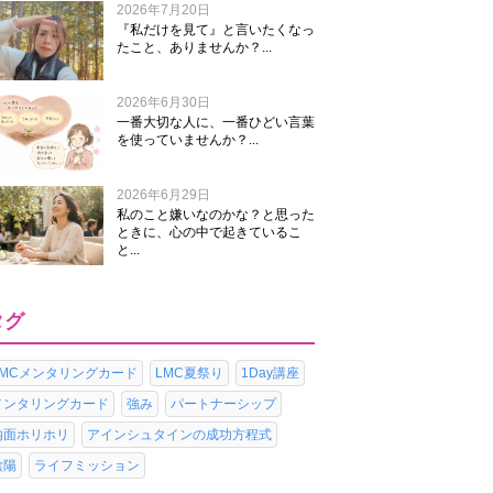
2026年7月20日
『私だけを見て』と言いたくなっ
たこと、ありませんか？...
2026年6月30日
一番大切な人に、一番ひどい言葉
を使っていませんか？...
2026年6月29日
私のこと嫌いなのかな？と思った
ときに、心の中で起きているこ
と...
タグ
LMCメンタリングカード
LMC夏祭り
1Day講座
メンタリングカード
強み
パートナーシップ
内面ホリホリ
アインシュタインの成功方程式
陰陽
ライフミッション