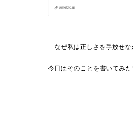
ameblo.jp
「なぜ私は正しさを
手放せな
今日はそのことを
書いてみた