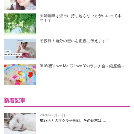
夫婦喧嘩は翌日に持ち越さない方がいいって本
当！？
初投稿！自分の想いを正直に伝えます！
9/16(祝)Love Me ♡Love Youランチ会～銀座偏～
新着記事
2026年7月28日
猫27匹とのマクラ争奪戦、その結末は…。...