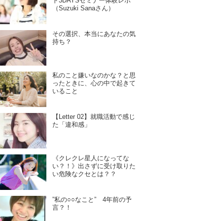
ド3DAYSセミナー体験レポ
（Suzuki Sanaさん）
その選択、本当にあなたの気
持ち？
私のこと嫌いなのかな？と思
ったときに、心の中で起きて
いること
【Letter 02】就職活動で感じ
た「違和感」
《クレクレ星人になってな
い？！》出さずに受け取りた
い危険なクセとは？？
”私の○○なこと” 4年前の予
言？！