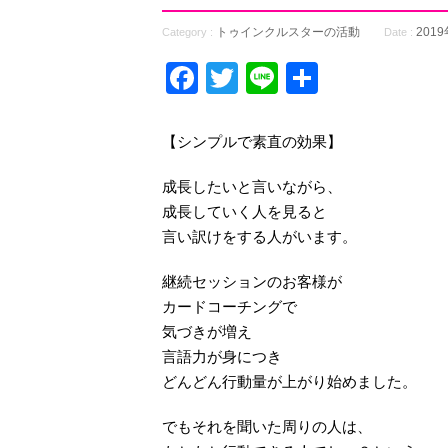
トゥインクルスターの活動
201
Category :
Date :
Facebook
Twitter
Line
共
有
【シンプルで素直の効果】
成長したいと言いながら、
成長していく人を見ると
言い訳けをする人がいます。
継続セッションのお客様が
カードコーチングで
気づきが増え
言語力が身につき
どんどん行動量が上がり始めました。
でもそれを聞いた周りの人は、