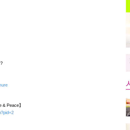
?
mure
 Peace】
hp?pid=2