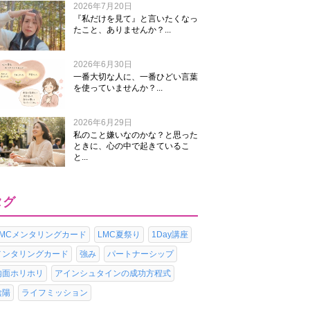
2026年7月20日
『私だけを見て』と言いたくなっ
たこと、ありませんか？...
2026年6月30日
一番大切な人に、一番ひどい言葉
を使っていませんか？...
2026年6月29日
私のこと嫌いなのかな？と思った
ときに、心の中で起きているこ
と...
タグ
LMCメンタリングカード
LMC夏祭り
1Day講座
メンタリングカード
強み
パートナーシップ
内面ホリホリ
アインシュタインの成功方程式
陰陽
ライフミッション