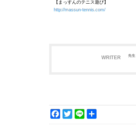
【まっすんのテニス遊び】
http://massun-tennis.com/
先生
WRITER
Facebook
Twitter
Line
共
有