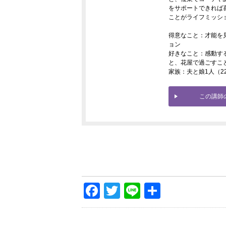
をサポートできれば
ことがライフミッシ
得意なこと：才能を
ョン
好きなこと：感動す
と、花屋で過ごすこ
家族：夫と娘1人（2
この講師
Facebook
Twitter
Line
共
有