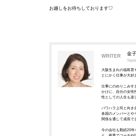
お越しをお待ちしております♡
金子
WRITER
Yayo
大阪生まれの福島育
とにかく仕事が大好
仕事にのめりこみす
かけに、自分の女性
性としての人生も楽
パワハラ上司と向き
各国のメンバーとや
関係を通して成長で
今の会社も勤続20
と、複業でコーチや