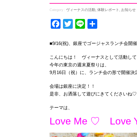
ヴィーナスの活動
,
体験レポート
,
お知らせ
Category :
Facebook
Twitter
Line
共
有
■9/16(祝)、銀座でゴージャスランチ会開
こんにちは！ ヴィーナスとして活動して
今年の東京の週末夏祭りは、
9月16日（祝）に、ランチ会の形で開催決
会場は銀座に決定！！
是非、お洒落して遊びにきてくださいね♡
テーマは、
Love Me ♡ Lov