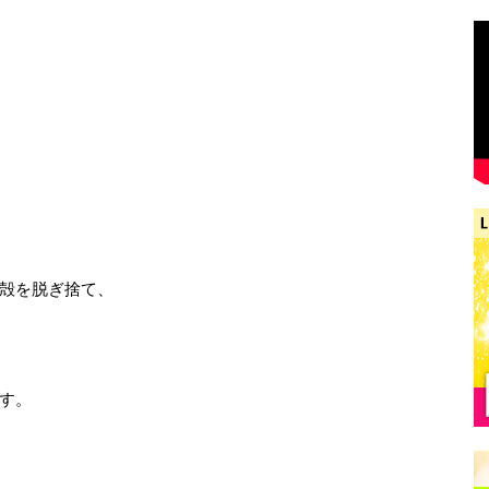
殻を脱ぎ捨て、
す。