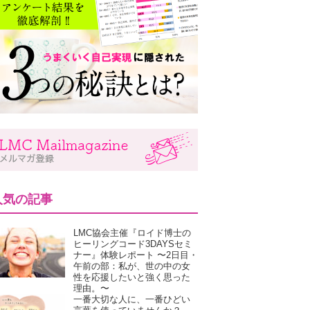
人気の記事
LMC協会主催『ロイド博士の
ヒーリングコード3DAYSセミ
ナー』体験レポート 〜2日目・
午前の部：私が、世の中の女
性を応援したいと強く思った
理由。〜
一番大切な人に、一番ひどい