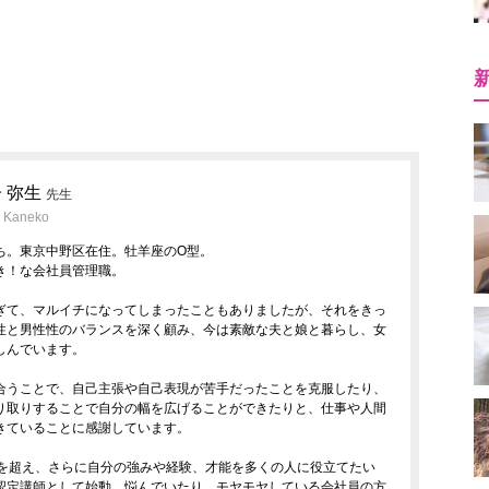
 弥生
先生
i Kaneko
ち。東京中野区在住。牡羊座のO型。
き！な会社員管理職。
ぎて、マルイチになってしまったこともありましたが、それをきっ
性と男性性のバランスを深く顧み、今は素敵な夫と娘と暮らし、女
しんでいます。
合うことで、自己主張や自己表現が苦手だったことを克服したり、
り取りすることで自分の幅を広げることができたりと、仕事や人間
きていることに感謝しています。
年を超え、さらに自分の強みや経験、才能を多くの人に役立てたい
認定講師として始動。悩んでいたり、モヤモヤしている会社員の方