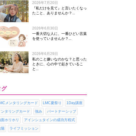
2026年7月20日
『私だけを見て』と言いたくなっ
たこと、ありませんか？...
2026年6月30日
一番大切な人に、一番ひどい言葉
を使っていませんか？...
2026年6月29日
私のこと嫌いなのかな？と思った
ときに、心の中で起きているこ
と...
タグ
LMCメンタリングカード
LMC夏祭り
1Day講座
メンタリングカード
強み
パートナーシップ
内面ホリホリ
アインシュタインの成功方程式
陰陽
ライフミッション