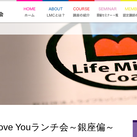
 ♡Love Youランチ会～銀座偏～