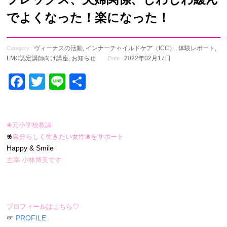
でよくなった！楽になった！
ヴィーナスの活動
,
インナーチャイルドケア（ICC）
,
体験レポート
,
Category :
LMC認定講師向け講座
,
お知らせ
2022年02月17日
Date :
Facebook
Twitter
Line
共
有
❀元小学校教諭
❀
自分らしく生きたい女性❀をサポート
Happy & Smile
主宰 小林博美です
プロフィールはこちら♡
☞
PROFILE