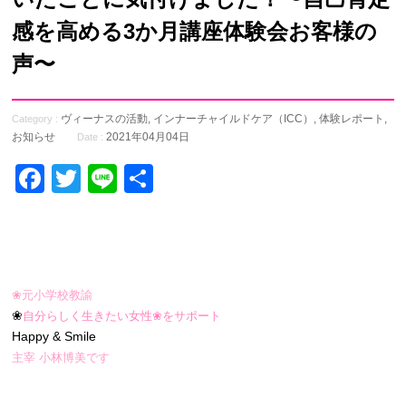
感を高める3か月講座体験会お客様の
声〜
ヴィーナスの活動
,
インナーチャイルドケア（ICC）
,
体験レポート
,
Category :
お知らせ
2021年04月04日
Date :
Facebook
Twitter
Line
共
有
❀元小学校教諭
❀
自分らしく生きたい女性❀をサポート
Happy & Smile
主宰 小林博美です