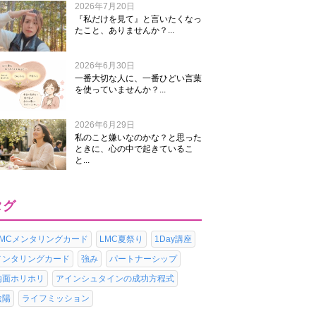
2026年7月20日
『私だけを見て』と言いたくなっ
たこと、ありませんか？...
2026年6月30日
一番大切な人に、一番ひどい言葉
を使っていませんか？...
2026年6月29日
私のこと嫌いなのかな？と思った
ときに、心の中で起きているこ
と...
タグ
LMCメンタリングカード
LMC夏祭り
1Day講座
メンタリングカード
強み
パートナーシップ
内面ホリホリ
アインシュタインの成功方程式
陰陽
ライフミッション