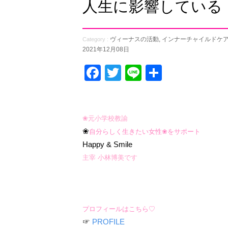
人生に影響している
ヴィーナスの活動
,
インナーチャイルドケア
Category :
2021年12月08日
Facebook
Twitter
Line
共
有
❀元小学校教諭
❀
自分らしく生きたい女性❀をサポート
Happy & Smile
主宰 小林博美です
プロフィールはこちら♡
☞
PROFILE