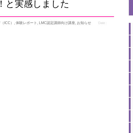
！と実感しました
（ICC）
,
体験レポート
,
LMC認定講師向け講座
,
お知らせ
Date :