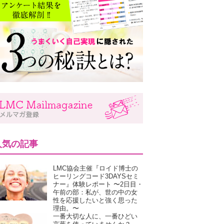
人気の記事
LMC協会主催『ロイド博士の
ヒーリングコード3DAYSセミ
ナー』体験レポート 〜2日目・
午前の部：私が、世の中の女
性を応援したいと強く思った
理由。〜
一番大切な人に、一番ひどい