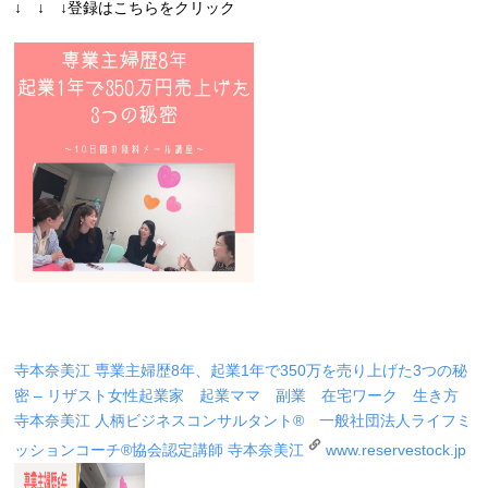
↓ ↓ ↓登録はこちらをクリック
寺本奈美江 専業主婦歴8年、起業1年で350万を売り上げた3つの秘
密 – リザスト
女性起業家 起業ママ 副業 在宅ワーク 生き方
寺本奈美江 人柄ビジネスコンサルタント® 一般社団法人ライフミ
ッションコーチ®協会認定講師 寺本奈美江
www.reservestock.jp