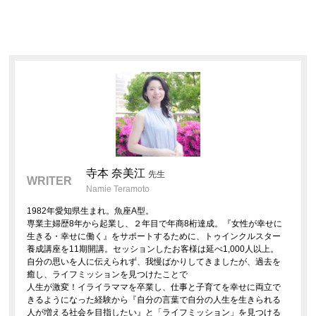
寺本 奈美江
先生
WRITER
Namie Teramoto
1982年愛知県生まれ。魚座A型。
専業主婦歴8年から起業し、２年目で年商8桁達成。『女性が幸せに
生きる・幸せに働く』をサポートするために、トゥインクルスター
養成講座を11期開講。セッションしたお客様は延べ1,000人以上。
自分の思いを人に伝えられず、我慢ばかりしてきましたが、過去を
癒し、ライフミッションを見つけたことで
人生が激変！イライラママを卒業し、仕事と子育てを幸せに両立で
きるようになった経験から『自分の言葉で自分の人生を生きられる
人が増える社会を目指したい』と「ライフミッション」を見つける