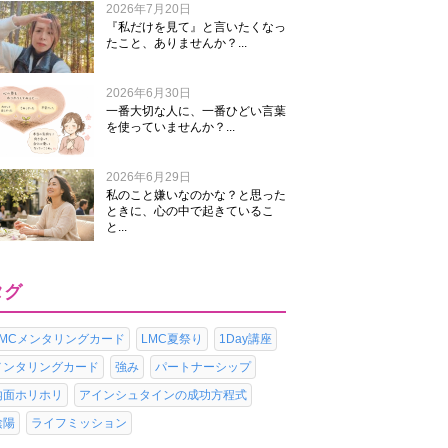
2026年7月20日
『私だけを見て』と言いたくなっ
たこと、ありませんか？...
2026年6月30日
一番大切な人に、一番ひどい言葉
を使っていませんか？...
2026年6月29日
私のこと嫌いなのかな？と思った
ときに、心の中で起きているこ
と...
タグ
LMCメンタリングカード
LMC夏祭り
1Day講座
メンタリングカード
強み
パートナーシップ
内面ホリホリ
アインシュタインの成功方程式
陰陽
ライフミッション