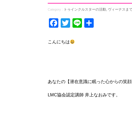
トゥインクルスターの活動
,
ヴィーナスま
Category :
Facebook
Twitter
Line
共
有
こんにちは
あなたの【潜在意識に眠った心からの笑顔
LMC協会認定講師 井上なおみです。