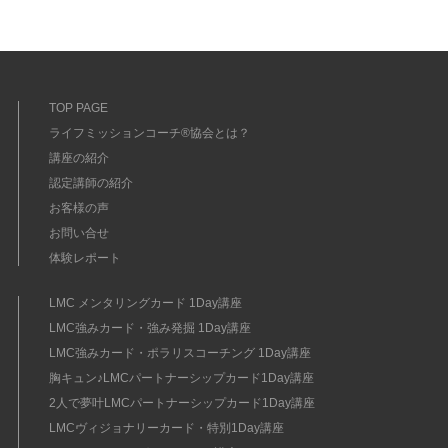
TOP PAGE
ライフミッションコーチ®協会とは？
講座の紹介
認定講師の紹介
お客様の声
お問い合せ
体験レポート
LMC メンタリングカード 1Day講座
LMC強みカード・強み発掘 1Day講座
LMC強みカード・ポラリスコーチング 1Day講座
胸キュン♪LMCパートナーシップカード1Day講座
2人で夢叶LMCパートナーシップカード1Day講座
LMCヴィジョナリーカード・特別1Day講座