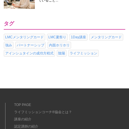
ていること...
タグ
LMCメンタリングカード
LMC夏祭り
1Day講座
メンタリングカード
強み
パートナーシップ
内面ホリホリ
アインシュタインの成功方程式
陰陽
ライフミッション
TOP PAGE
ライフミッションコーチ®協会とは？
講座の紹介
認定講師の紹介