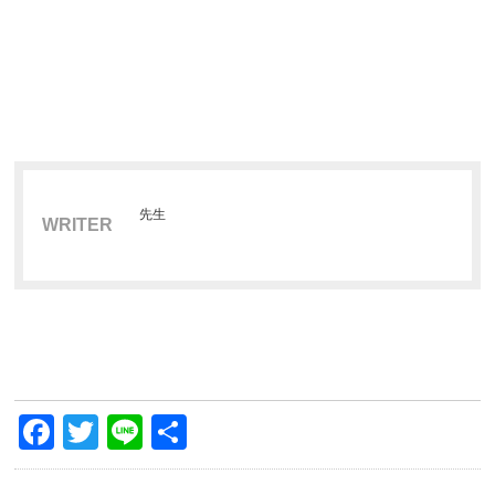
先生
WRITER
Facebook
Twitter
Line
共
有