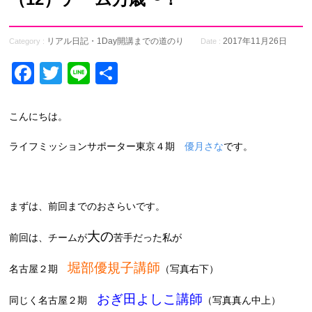
リアル日記・1Day開講までの道のり
2017年11月26日
Category :
Date :
Facebook
Twitter
Line
共
有
こんにちは。
ライフミッションサポーター東京４期
優月さな
です。
まずは、前回までのおさらいです。
大の
前回は、チームが
苦手だった私が
堀部優規子講師
名古屋２期
（写真右下）
おぎ田よしこ講師
同じく名古屋２期
（写真真ん中上）