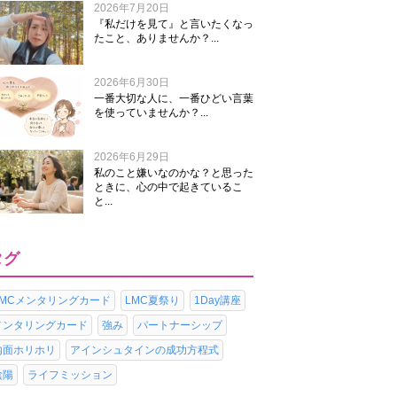
2026年7月20日
『私だけを見て』と言いたくなっ
たこと、ありませんか？...
2026年6月30日
一番大切な人に、一番ひどい言葉
を使っていませんか？...
2026年6月29日
私のこと嫌いなのかな？と思った
ときに、心の中で起きているこ
と...
タグ
LMCメンタリングカード
LMC夏祭り
1Day講座
メンタリングカード
強み
パートナーシップ
内面ホリホリ
アインシュタインの成功方程式
陰陽
ライフミッション