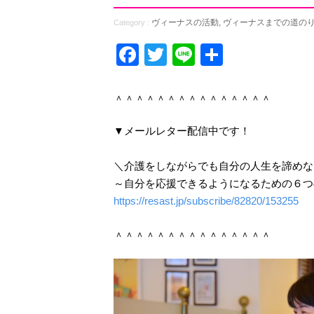
ヴィーナスの活動
,
ヴィーナスまでの道の
Category :
Facebook
Twitter
Line
共
有
＾＾＾＾＾＾＾＾＾＾＾＾＾＾＾
▼メールレター配信中です！
＼介護をしながらでも自分の人生を諦めな
～自分を応援できるようになるための６つ
https://resast.jp/subscribe/82820/153255
＾＾＾＾＾＾＾＾＾＾＾＾＾＾＾