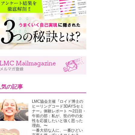
人気の記事
LMC協会主催『ロイド博士の
ヒーリングコード3DAYSセミ
ナー』体験レポート 〜2日目・
午前の部：私が、世の中の女
性を応援したいと強く思った
理由。〜
一番大切な人に、一番ひどい