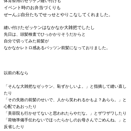
体育祭用のゼッケン縫い付けも
イベント時のお弁当づくりも
んぶ自分たちでせっせとやりこなしてくれました。
ぜー
たゼッケンはなかなか大雑把でしたし
縫い付け
先日は、頭髪検査でひっかかりそうだからと
自分で切ってみた前髪が
なかなかレトロ感あるパッツン前髪になっておりました。
以前の私なら
「そんな大雑把なゼッケン、恥ずかしいよ。」と指摘して縫い直し
たり
「その失敗の前髪のせいで、人から笑われるかもよ？あらら。」と
心配であおったり
「美容院も行かせてないと思われたらやだな。」とザワザワしたり
「荷物準備手伝わないでほったらかしのお母さんでごめんね。」と
反省したり