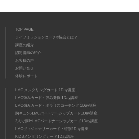
TOP PAGE
ライフミッションコーチ®協会とは？
講座の紹介
認定講師の紹介
お客様の声
お問い合せ
体験レポート
LMC メンタリングカード 1Day講座
LMC強みカード・強み発掘 1Day講座
LMC強みカード・ポラリスコーチング 1Day講座
胸キュン♪LMCパートナーシップカード1Day講座
2人で夢叶LMCパートナーシップカード1Day講座
LMCヴィジョナリーカード・特別1Day講座
KIDSメンタリングカード1Day講座