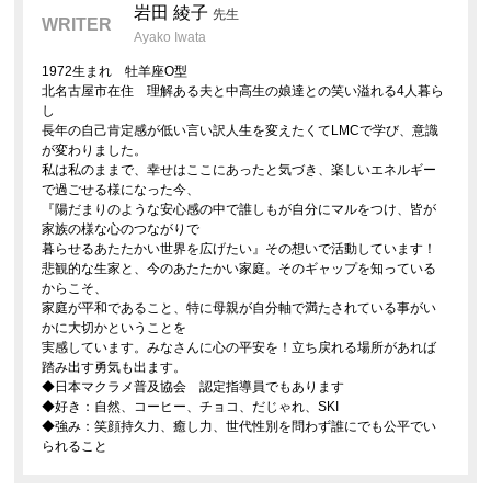
岩田 綾子
先生
WRITER
Ayako Iwata
1972生まれ 牡羊座O型
北名古屋市在住 理解ある夫と中高生の娘達との笑い溢れる4人暮ら
し
長年の自己肯定感が低い言い訳人生を変えたくてLMCで学び、意識
が変わりました。
私は私のままで、幸せはここにあったと気づき、楽しいエネルギー
で過ごせる様になった今、
『陽だまりのような安心感の中で誰しもが自分にマルをつけ、皆が
家族の様な心のつながりで
暮らせるあたたかい世界を広げたい』その想いで活動しています！
悲観的な生家と、今のあたたかい家庭。そのギャップを知っている
からこそ、
家庭が平和であること、特に母親が自分軸で満たされている事がい
かに大切かということを
実感しています。みなさんに心の平安を！立ち戻れる場所があれば
踏み出す勇気も出ます。
◆日本マクラメ普及協会 認定指導員でもあります
◆好き：自然、コーヒー、チョコ、だじゃれ、SKI
◆強み：笑顔持久力、癒し力、世代性別を問わず誰にでも公平でい
られること