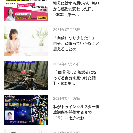
祖母に対する思いが、怒り
から感謝に変わった日。
《ICC 第一…
2021年07月18日
「自信になりました！」
自分、頑張っていたな！と
思えることの…
2024年07月26日
【 白骨化した落武者にな
ってる自分を見つけた話
】～ICC第…
2021年07月08日
私がトゥインクルスター養
成講座を開催するまで
（５）～七夕のお…
2021年08月23日