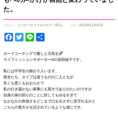
た。
インナーチャイルドケア（ICC）
2021年11月07日
Category :
Date :
Facebook
Twitter
Line
共
有
カードコーチングで癒しと元気を
ライフミッションサポーター®の岩田綾子です。
私には中学生の娘が２人います。
彼女たち、タイプは違うものの二人ともが
良くも悪くもおおらかで
私の行き届かない家事にも寛大でありがたいのですが
自身の身の回りのことに対してもゆるすぎて
なかなかの奔放さをどこまで口を出さずに見守れるかと
こちらの寛大さを試されているような感じです。