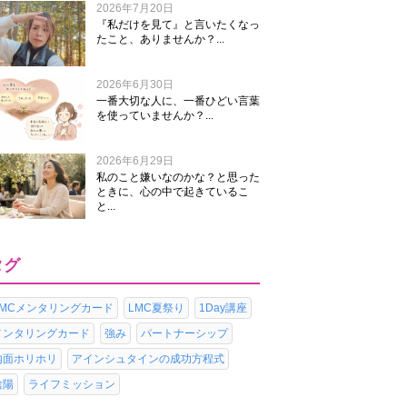
2026年7月20日
『私だけを見て』と言いたくなっ
たこと、ありませんか？...
2026年6月30日
一番大切な人に、一番ひどい言葉
を使っていませんか？...
2026年6月29日
私のこと嫌いなのかな？と思った
ときに、心の中で起きているこ
と...
タグ
LMCメンタリングカード
LMC夏祭り
1Day講座
メンタリングカード
強み
パートナーシップ
内面ホリホリ
アインシュタインの成功方程式
陰陽
ライフミッション