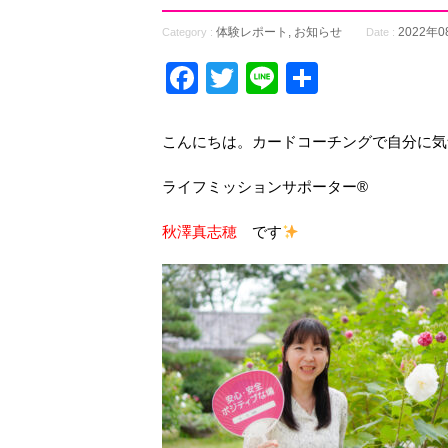
体験レポート
,
お知らせ
2022年
Category :
Date :
Facebook
Twitter
Line
共
有
こんにちは。カードコーチングで自分に気
ライフミッションサポーター®
秋澤真志穂
です