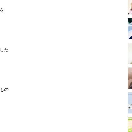
を
した
もの