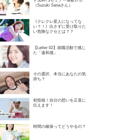
ド3DAYSセミナー体験レポ
（Suzuki Sanaさん）
《クレクレ星人になってな
い？！》出さずに受け取りた
い危険なクセとは？？
【Letter 02】就職活動で感じ
た「違和感」
その選択、本当にあなたの気
持ち？
初投稿！自分の想いを正直に
伝えます！
時間の確保ってどうやるの？