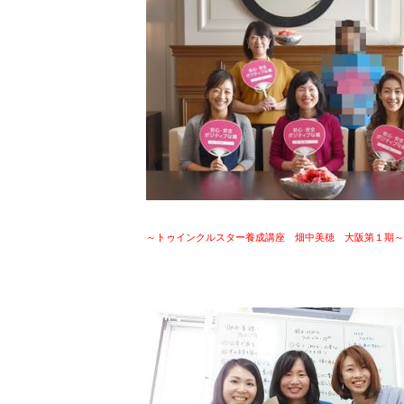
～トゥインクルスター養成講座 畑中美穂 大阪第１期～