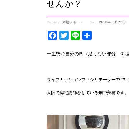
せんか？
体験レポート
2018年03月23日
Category :
Date :
Facebook
Twitter
Line
共
有
一生懸命自分の凹（足りない部分）を
ライフミッションファシリテーター????
大阪で認定講師をしている畑中美穂です。