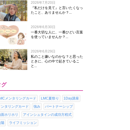
2026年7月20日
『私だけを見て』と言いたくなっ
たこと、ありませんか？...
2026年6月30日
一番大切な人に、一番ひどい言葉
を使っていませんか？...
2026年6月29日
私のこと嫌いなのかな？と思った
ときに、心の中で起きているこ
と...
タグ
LMCメンタリングカード
LMC夏祭り
1Day講座
メンタリングカード
強み
パートナーシップ
内面ホリホリ
アインシュタインの成功方程式
陰陽
ライフミッション