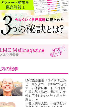
人気の記事
LMC協会主催『ロイド博士の
ヒーリングコード3DAYSセミ
ナー』体験レポート 〜2日目・
午前の部：私が、世の中の女
性を応援したいと強く思った
理由。〜
一番大切な人に、一番ひどい